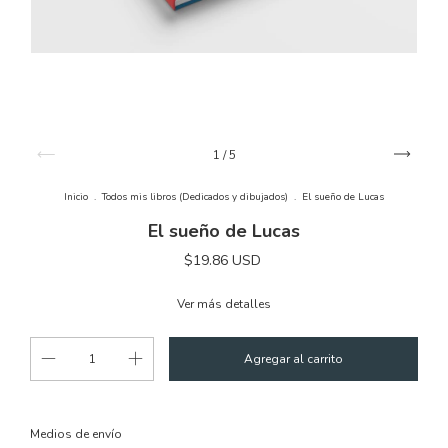
1
/
5
Inicio
.
Todos mis libros (Dedicados y dibujados)
.
El sueño de Lucas
El sueño de Lucas
$19.86 USD
Ver más detalles
Cambiar CP
Entregas para el CP:
Medios de envío