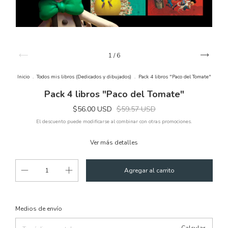
1
/
6
Inicio
.
Todos mis libros (Dedicados y dibujados)
.
Pack 4 libros "Paco del Tomate"
Pack 4 libros "Paco del Tomate"
$56.00 USD
$59.57 USD
El descuento puede modificarse al combinar con otras promociones.
Ver más detalles
Cambiar CP
Entregas para el CP:
Medios de envío