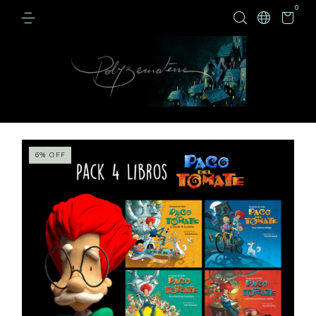
0
6
%
OFF