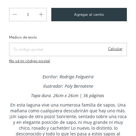
Cambiar CP
Entregas para el CP:
Medios de envío
Calcular
No sé mi código postal
Escritor: Rodrigo Folgueira
Ilustrador: Poly Bernatene
Tapa dura.
26cm x 26cm | 36 páginas
En esta laguna vive una numerosa familia de sapos. Una
mañana como cualquiera descubrirán que hay uno más.
¡Un sapo de otro pozo! Sonriente, sentado sobre una roca
y en elegante posición de sapo, ni muy grande ni muy
chico, rosado y cachetón! Lo nuevo, lo distinto, lo
desconocido y todo lo que les pasa a estos sapos al