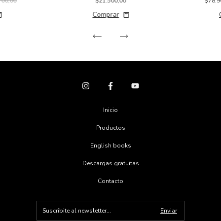
700,00
$78.9
$21.500,00
Inicio
Productos
English books
Descargas gratuitas
Contacto