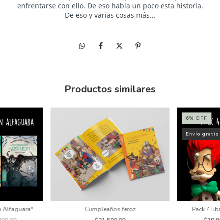
enfrentarse con ello. De eso habla un poco esta historia.
De eso y varias cosas más…
Productos similares
6
%
OFF
Envío gratis
n Alfaguara"
Pack 4 li
Cumpleaños feroz