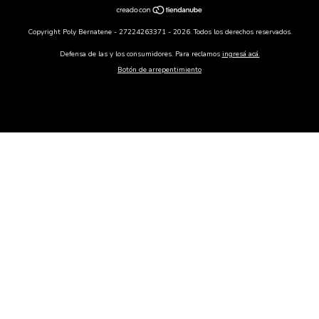
Copyright Poly Bernatene - 27224263371 - 2026. Todos los derechos reservados.
Defensa de las y los consumidores. Para reclamos
ingresá acá.
Botón de arrepentimiento