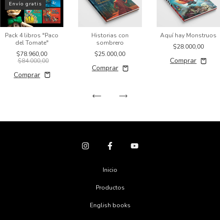
Envío gratis
Pack 4 libros "Paco
Historias con
Aquí hay Monstruos
del Tomate"
sombrero
$28.000,00
$78.960,00
$25.000,00
$84.000,00
Inicio
Productos
English books