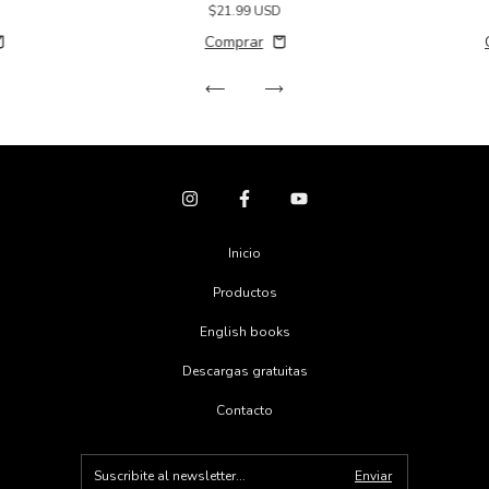
D
$21.99 USD
Inicio
Productos
English books
Descargas gratuitas
Contacto