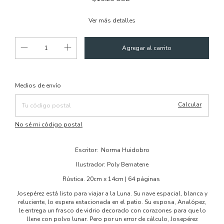
Ver más detalles
Cambiar CP
Entregas para el CP:
Medios de envío
Calcular
No sé mi código postal
Escritor: Norma Huidobro
Ilustrador: Poly Bernatene
Rústica. 20cm x 14cm | 64 páginas
Josepérez está listo para viajar a la Luna. Su nave espacial, blanca y
reluciente, lo espera estacionada en el patio. Su esposa, Analópez,
le entrega un frasco de vidrio decorado con corazones para que lo
llene con polvo lunar. Pero por un error de cálculo, Josepérez