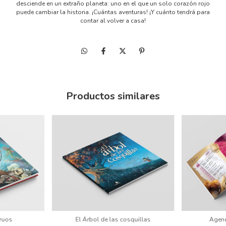
desciende en un extraño planeta: uno en el que un solo corazón rojo
puede cambiar la historia. ¡Cuántas aventuras! ¡Y cuánto tendrá para
contar al volver a casa!
Productos similares
ruos
El Árbol de las cosquillas
Agen