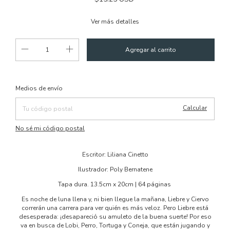
Ver más detalles
Cambiar CP
Entregas para el CP:
Medios de envío
Calcular
No sé mi código postal
Escritor: Liliana Cinetto
Ilustrador: Poly Bernatene
Tapa dura. 13.5cm x 20cm | 64 páginas
Es noche de luna llena y, ni bien llegue la mañana, Liebre y Ciervo
correrán una carrera para ver quién es más veloz. Pero Liebre está
desesperada: ¡desapareció su amuleto de la buena suerte! Por eso
va en busca de Lobi, Perro, Tortuga y Coneja, que están jugando y