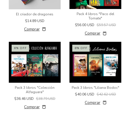
Pack 4 libros "Paco del
El criador de dragones
Tomate"
$14.89 USD
$56.00 USD
$59.57 USD
6
%
OFF
6
%
OFF
Pack 3 libros "Colección
Pack 3 libros "Liliana Bodoc"
Alfaguara"
$40.06 USD
$42.62 USD
$36.46 USD
$38.79 USD