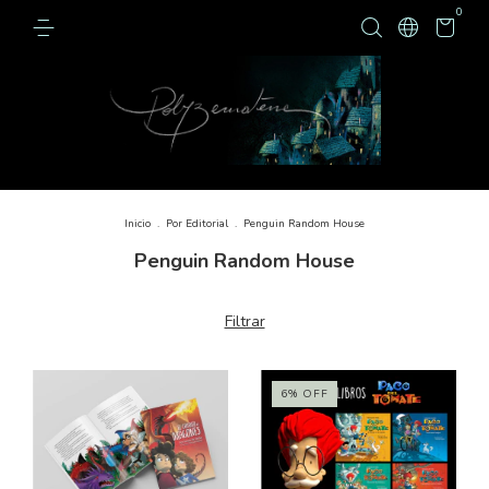
0
Inicio
.
Por Editorial
.
Penguin Random House
Penguin Random House
Filtrar
6
%
OFF